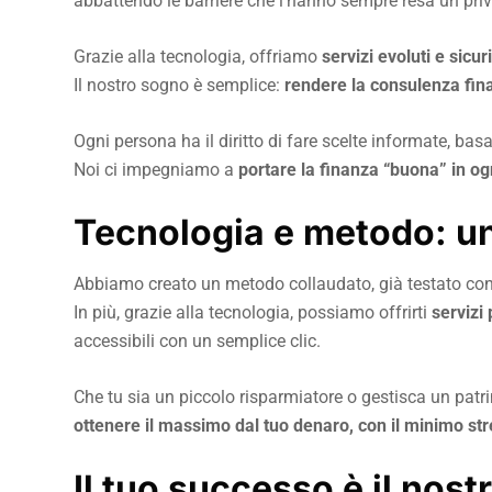
abbattendo le barriere che l’hanno sempre resa un priv
Grazie alla tecnologia, offriamo
servizi evoluti e sicuri
Il nostro sogno è semplice:
rendere la consulenza fina
Ogni persona ha il diritto di fare scelte informate, basa
Noi ci impegniamo a
portare la finanza “buona” in og
Tecnologia e metodo: u
Abbiamo creato un metodo collaudato, già testato con 
In più, grazie alla tecnologia, possiamo offrirti
servizi
accessibili con un semplice clic.
Che tu sia un piccolo risparmiatore o gestisca un patri
ottenere il massimo dal tuo denaro, con il minimo st
Il tuo successo è il nos