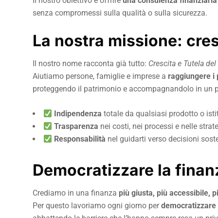
Il nostro obiettivo è offrire
una consulenza finanziaria 
senza compromessi sulla qualità o sulla sicurezza.
La nostra missione: cres
Il nostro nome racconta già tutto:
Crescita e Tutela de
Aiutiamo persone, famiglie e imprese a
raggiungere i 
proteggendo il patrimonio e accompagnandolo in un pe
Indipendenza
totale da qualsiasi prodotto o ist
Trasparenza
nei costi, nei processi e nelle strat
Responsabilità
nel guidarti verso decisioni sost
Democratizzare la finanz
Crediamo in una finanza
più giusta, più accessibile,
Per questo lavoriamo ogni giorno per
democratizzare 