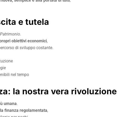
nuova, semplice e alla portata di tutti
,
cita e tutela
l Patrimonio
.
propri obiettivi economici
,
rcorso di sviluppo costante.
ituzione
egie
enibili nel tempo
a: la nostra vera rivoluzione
 più umana
.
la finanza regolamentata
,