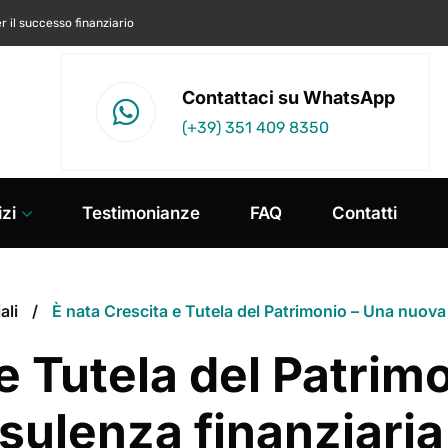
r il successo finanziario
Contattaci su WhatsApp
(+39) 351 409 8350
zi
Testimonianze
FAQ
Contatti
ali
È nata Crescita e Tutela del Patrimonio – Una nuova
 e Tutela del Patrim
nsulenza finanziari