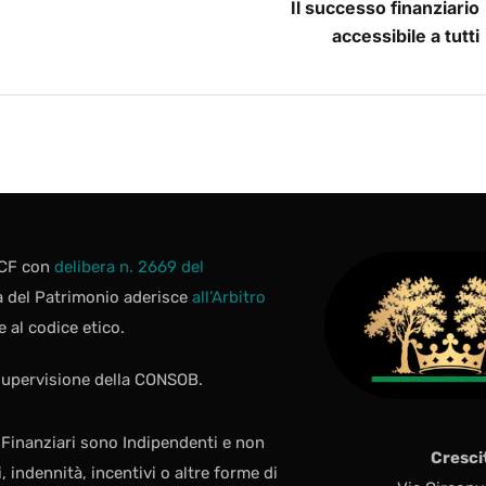
Il successo finanziario
accessibile a tutti
 OCF con
delibera n. 2669 del
la del Patrimonio aderisce
all’Arbitro
e al codice etico.
 supervisione della CONSOB.
i Finanziari sono Indipendenti e non
Cresci
indennità, incentivi o altre forme di