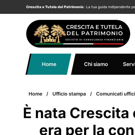
Crescita e Tutela del Patrimonio
: La tua guida indipendente pe
Home
Chi siamo
Servi
Home
Ufficio stampa
Comunicati uffici
È nata Crescita
era per la co