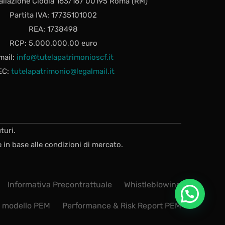
allazione Clodia 163/167 00195 Roma (RM)
Partita IVA: 17735101002
REA: 1738498
RCP: 5.000.000,00 euro
mail:
info@tutelapatrimonioscf.it
EC:
tutelapatrimonio@legalmail.it
turi.
 in base alle condizioni di mercato.
Informativa Precontrattuale
Whistleblowing
r modello PEM
Performance & Risk Report PEM