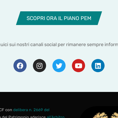
SCOPRI ORA IL PIANO PEM
uici sui nostri canali social per rimanere sempre infor
 OCF con
delibera n. 2669 del
la del Patrimonio aderisce
all’Arbitro