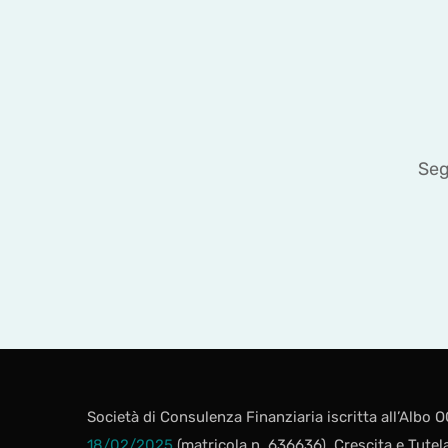
Seg
Società di Consulenza Finanziaria iscritta all’Albo
18/02/2025
(matricola n. 636636). Crescita e Tute