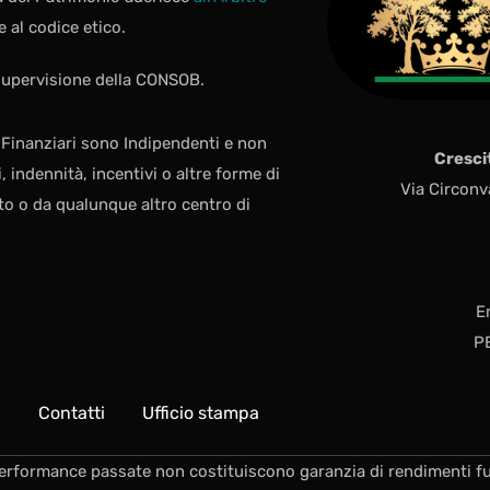
e al codice etico.
 supervisione della CONSOB.
i Finanziari sono Indipendenti e non
Cresci
indennità, incentivi o altre forme di
Via Circonv
o o da qualunque altro centro di
E
P
Q
Contatti
Ufficio stampa
erformance passate non costituiscono garanzia di rendimenti fu