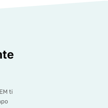
nte
EM ti
mpo