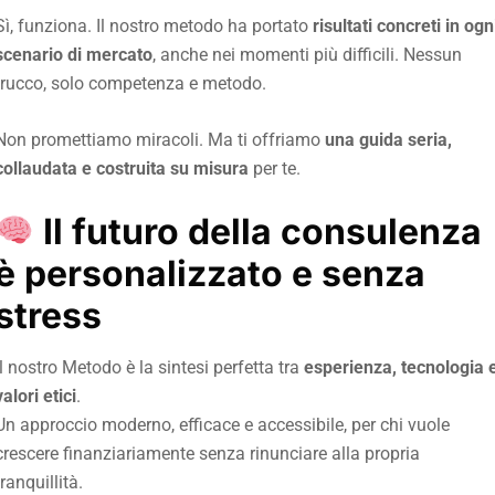
Sì, funziona. Il nostro metodo ha portato
risultati concreti in ogn
scenario di mercato
, anche nei momenti più difficili. Nessun
trucco, solo competenza e metodo.
Non promettiamo miracoli. Ma ti offriamo
una guida seria,
collaudata e costruita su misura
per te.
Il futuro della consulenza
è personalizzato e senza
stress
Il nostro Metodo è la sintesi perfetta tra
esperienza, tecnologia 
valori etici
.
Un approccio moderno, efficace e accessibile, per chi vuole
crescere finanziariamente senza rinunciare alla propria
tranquillità.